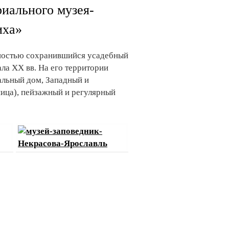
иального музея-
иха»
лностью сохранившийся усадебный
ла XX вв. На его территории
альный дом, Западный и
ница), пейзажный и регулярный