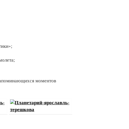
тики»;
молета;
 запоминающихся моментов